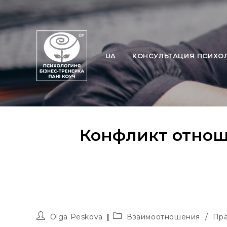
Перейти
к
содержимому
UA
КОНСУЛЬТАЦИЯ ПСИХО
Конфликт отнош
Автор
Рубрика
Olga Peskova
Взаимоотношения
/
Пра
записи:
записи: