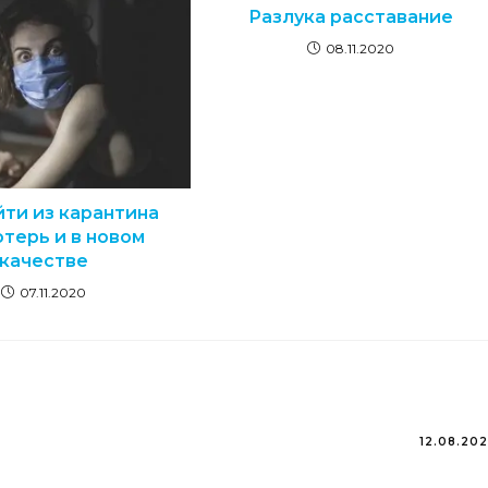
Разлука расставание
08.11.2020
йти из карантина
отерь и в новом
качестве
07.11.2020
12.08.20