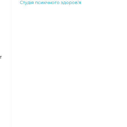
Студія психічного здоров’я
т