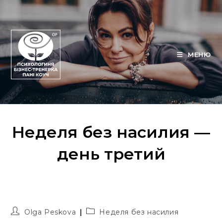
Перейти
к
содержимому
МЕНЮ
Неделя без насилия —
день третий
Автор
Рубрика
Olga Peskova
Неделя без насилия
записи:
записи: