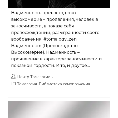
Надменность превосходство
высокомерие – проявления, человек в
заносчивости, в показе себя
превосхождении, разыгранности соего
воображения. #tomalogy_zen
Надменность (Превосходство
Высокомерие). Надменность –
проявление в характере заносчивости и
показной гордости. И то, и другое…
Автор
Центр Томалогии
записи:
Рубрика
Томалогия. Библиотека самопознания
записи: