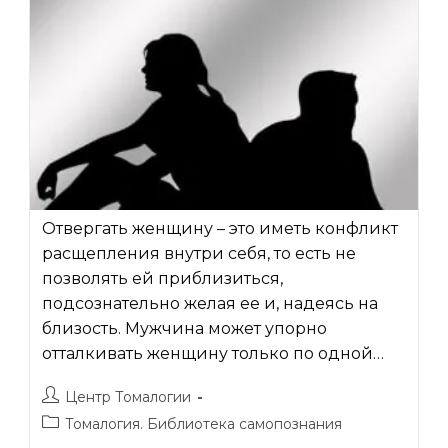
Отвергать женщину – это иметь конфликт
расщепления внутри себя, то есть не
позволять ей приблизиться,
подсознательно желая ее и, надеясь на
близость. Мужчина может упорно
отталкивать женщину только по одной…
Автор
Центр Томалогии
записи:
Рубрика
Томалогия. Библиотека самопознания
записи: