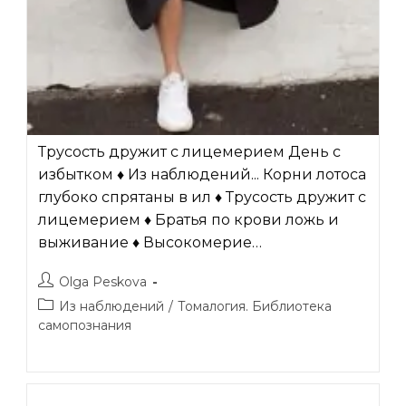
Трусость дружит с лицемерием День с
избытком ♦ Из наблюдений... Корни лотоса
глубоко спрятаны в ил ♦ Трусость дружит с
лицемерием ♦ Братья по крови ложь и
выживание ♦ Высокомерие…
Автор
Olga Peskova
записи:
Рубрика
Из наблюдений
/
Томалогия. Библиотека
записи:
самопознания