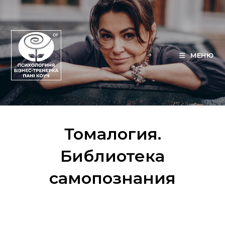
Перейти
к
содержимому
МЕНЮ
Томалогия.
Библиотека
самопознания