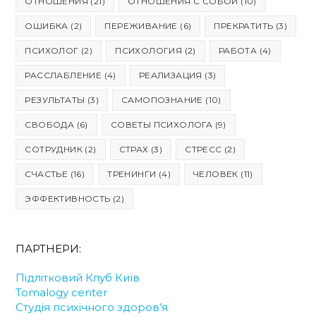
ОТНОШЕНИЯ
(21)
ОТНОШЕНИЯ С СОБОЙ
(10)
ОШИБКА
(2)
ПЕРЕЖИВАНИЕ
(6)
ПРЕКРАТИТЬ
(3)
ПСИХОЛОГ
(2)
ПСИХОЛОГИЯ
(2)
РАБОТА
(4)
РАССЛАБЛЕНИЕ
(4)
РЕАЛИЗАЦИЯ
(3)
РЕЗУЛЬТАТЫ
(3)
САМОПОЗНАНИЕ
(10)
СВОБОДА
(6)
СОВЕТЫ ПСИХОЛОГА
(9)
СОТРУДНИК
(2)
СТРАХ
(3)
СТРЕСС
(2)
СЧАСТЬЕ
(16)
ТРЕНИНГИ
(4)
ЧЕЛОВЕК
(11)
ЭФФЕКТИВНОСТЬ
(2)
ПАРТНЕРИ:
Підлітковий Клуб Київ
Tomalogy center
Студія психічного здоров’я