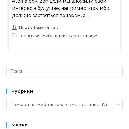
#tomalogy_zen Если мы вложили свой
интерес в будущее, например что-либо
должно состояться вечером, а…
Автор
Центр Томалогии
записи:
Рубрика
Томалогия. Библиотека самопознания
записи:
Рубрики
Рубрики
Томалогия. Библиотека самопознания (7)
Метки