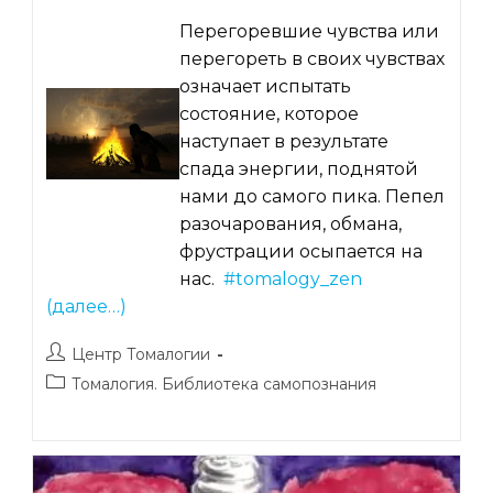
Перегоревшие чувства или
перегореть в своих чувствах
означает испытать
состояние, которое
наступает в результате
спада энергии, поднятой
нами до самого пика. Пепел
разочарования, обмана,
фрустрации осыпается на
нас.
#tomalogy_zen
(далее…)
Автор
Центр Томалогии
записи:
Рубрика
Томалогия. Библиотека самопознания
записи: