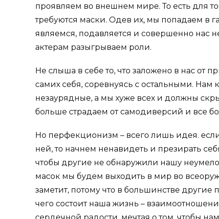
проявляем во внешнем мире. То есть для т
требуются маски. Одев их, мы попадаем в г
являемся, подавляется и совершенно нас н
актерам разыгрываем роли.
Не слыша в себе то, что заложено в нас от
самих себя, соревнуясь с остальными. Нам к
незаурядные, а мы хуже всех и должны скры
больше страдаем от самодиверсий и все б
Но перфекционизм – всего лишь идея. если 
ней, то начнем ненавидеть и презирать себ
чтобы другие не обнаружили нашу неумело
масок мы будем выходить в мир во всеоружии
заметит, потому что в большинстве другие по
чего состоит наша жизнь – взаимоотношений
сердечной радости, мечтая о том, чтобы нам