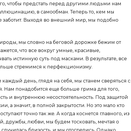
ого, чтобы предстать перед другими людьми нам
аллюцинацию, в самообман. Теперь то, кем мы
е заботит. Выходя во внешний мир, мы подобно
 природы, мы словно на беговой дорожке бежим от
ажется, что все вокруг умные, красивые,
вать истинную суть под масками. В результате, все
ольше стремимся к перфекционизму.
каждый день, глядя на себя, мы станем сверяться с
я. Нам понадобится еще больше грима для того,
сть и внутреннюю несостоятельность. Под защитой
, а значит, в полной закрытости. Но это мало кто
ступают точно так же. А когда коснется главного, из
, дружбы, любви, мы будем тосковать, мечтая о
 случилась близость, и мы отогрелись. Однако,