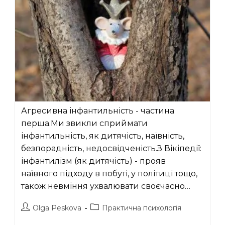
Агресивна інфантильність - частина
перша.Ми звикли сприймати
інфантильність, як дитячість, наївність,
безпорадність, недосвідченість.З Вікіпедії:
інфантилізм (як дитячість) - прояв
наївного підходу в побуті, у політиці тощо,
також невміння ухвалювати своєчасно…
Автор
Категорія
Olga Peskova
Практична психологія
запису:
запису: