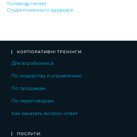
Tomalogy center
Студія психічного здоров’я
КОРПОРАТИВНІ ТРЕНІНГИ:
Для агробизнеса
По лидерству и управлению
По продажам
По переговорам
Как заказать, вопрос-ответ
ПОСЛУГИ: