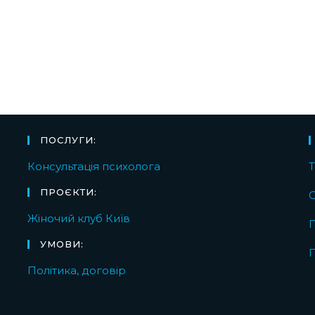
ПОСЛУГИ:
Консультація психолога
T
ПРОЄКТИ:
С
Жіночий клуб Київ
УМОВИ:
П
Політика, договір